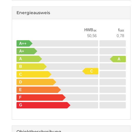
Energieausweis
HWB
f
SK
GEE
50,56
0,78
A++
A+
A
A
B
C
C
D
E
F
G
Objekt­beschreibung